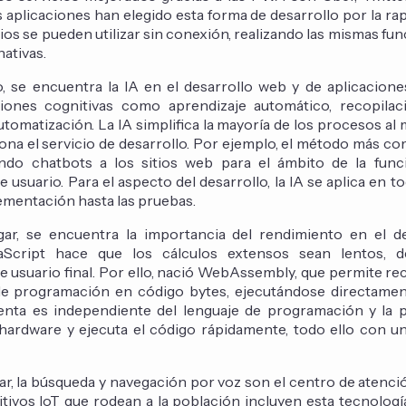
 aplicaciones han elegido esta forma de desarrollo por la rap
cios se pueden utilizar sin conexión, realizando las mismas fun
nativas.
, se encuentra la IA en el desarrollo web y de aplicaciones
ones cognitivas como aprendizaje automático, recopilac
 automatización. La IA simplifica la mayoría de los procesos a
na el servicio de desarrollo. Por ejemplo, el método más co
ndo chatbots a los sitios web para el ámbito de la funci
e usuario. Para el aspecto del desarrollo, la IA se aplica en t
ementación hasta las pruebas.
gar, se encuentra la importancia del rendimiento en el de
vaScript hace que los cálculos extensos sean lentos, d
e usuario final. Por ello, nació WebAssembly, que permite re
de programación en código bytes, ejecutándose directamente
enta es independiente del lenguaje de programación y la p
hardware y ejecuta el código rápidamente, todo ello con un 
ar, la búsqueda y navegación por voz son el centro de atenci
itivos IoT que rodean a la población incluyen esta tecnología.