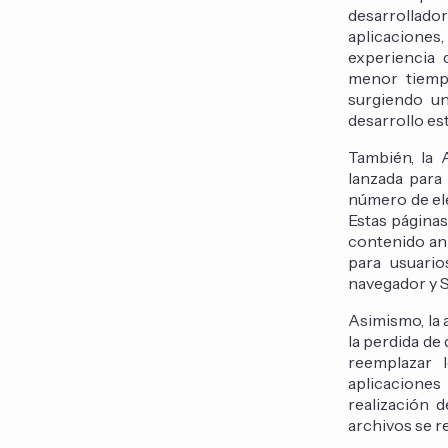
desarrollador
aplicaciones,
experiencia 
menor tiempo
surgiendo un
desarrollo es
También, la 
lanzada para
número de ele
Estas páginas
contenido ani
para usuario
navegador y S
Asimismo, la 
la perdida de
reemplazar l
aplicaciones
realización 
archivos se re