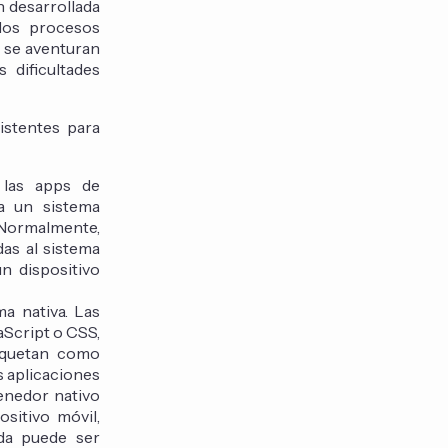
n desarrollada
 los procesos
 se aventuran
 dificultades
istentes para
 las apps de
ra un sistema
. Normalmente,
das al sistema
n dispositivo
a nativa. Las
aScript o CSS,
aquetan como
s aplicaciones
enedor nativo
sitivo móvil,
ida puede ser