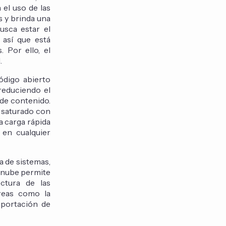
 el uso de las
s y brinda una
usca estar el
 así que está
 Por ello, el
.
ódigo abierto
reduciendo el
 de contenido.
é saturado con
a carga rápida
 en cualquier
a de sistemas,
a nube permite
ectura de las
areas como la
xportación de