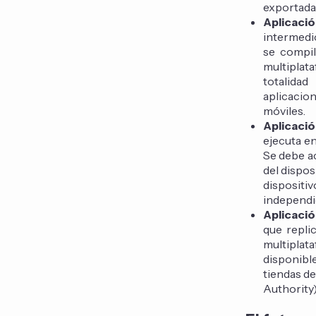
exportada 
Aplicació
intermedi
se compil
multiplat
totalida
aplicacio
móviles.
Aplicaci
ejecuta en
Se debe a
del dispos
dispositi
independi
Aplicaci
que repli
multipla
disponibl
tiendas d
Authority) 