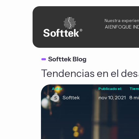
Nuestra experien
AI
ENFOQUE
IN
Tendencias en el des
Autor
Publicado el:
Tiem
Softtek
nov 10, 2021
8 mi