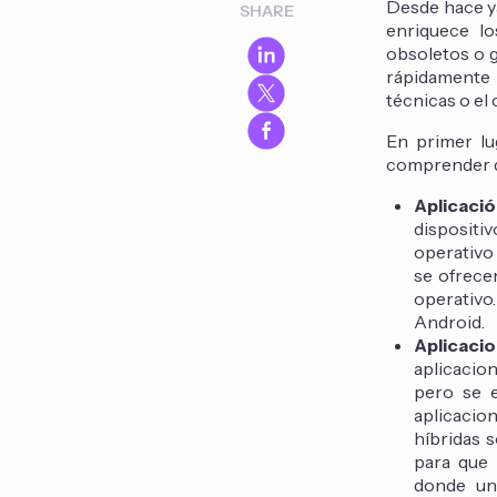
Desde hace ya
SHARE
enriquece lo
obsoletos o 
rápidamente 
técnicas o el
En primer lu
comprender q
Aplicaci
dispositi
operativo 
se ofrece
operativo
Android.
Aplicacio
aplicacio
pero se 
aplicacion
híbridas 
para que 
donde una