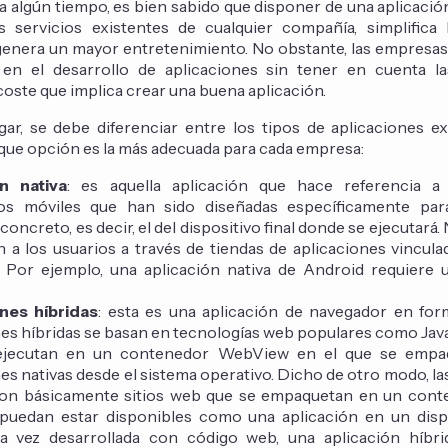
 algún tiempo, es bien sabido que disponer de una aplicació
s servicios existentes de cualquier compañía, simplifica
genera un mayor entretenimiento. No obstante, las empresas
en el desarrollo de aplicaciones sin tener en cuenta las
 coste que implica crear una buena aplicación.
gar, se debe diferenciar entre los tipos de aplicaciones ex
ue opción es la más adecuada para cada empresa:
ón nativa
: es aquella aplicación que hace referencia a
vos móviles que han sido diseñadas específicamente pa
concreto, es decir, el del dispositivo final donde se ejecutará
n a los usuarios a través de tiendas de aplicaciones vincula
. Por ejemplo, una aplicación nativa de Android requiere u
nes híbridas
: esta es una aplicación de navegador en form
nes híbridas se basan en tecnologías web populares como Jav
ejecutan en un contenedor WebView en el que se emp
es nativas desde el sistema operativo. Dicho de otro modo, la
son básicamente sitios web que se empaquetan en un cont
puedan estar disponibles como una aplicación en un dispo
 vez desarrollada con código web, una aplicación híbr