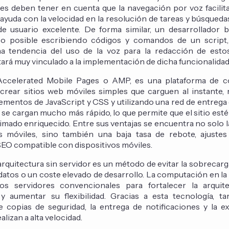
es deben tener en cuenta que la navegación por voz facilita
 ayuda con la velocidad en la resolución de tareas y búsqueda
de usuario excelente. De forma similar, un desarrollador b
 posible escribiendo códigos y comandos de un script,
a tendencia del uso de la voz para la redacción de estos.
tará muy vinculado a la implementación de dicha funcionalidad
Accelerated Mobile Pages o AMP, es una plataforma de c
 crear sitios web móviles simples que carguen al instante, 
mentos de JavaScript y CSS y utilizando una red de entrega
 se cargan mucho más rápido, lo que permite que el sitio est
mado enriquecido. Entre sus ventajas se encuentra no solo l
s móviles, sino también una baja tasa de rebote, ajustes
EO compatible con dispositivos móviles.
arquitectura sin servidor es un método de evitar la sobrecarg
 datos o un coste elevado de desarrollo. La computación en l
os servidores convencionales para fortalecer la arquit
 y aumentar su flexibilidad. Gracias a esta tecnología, t
de copias de seguridad, la entrega de notificaciones y la e
alizan a alta velocidad.