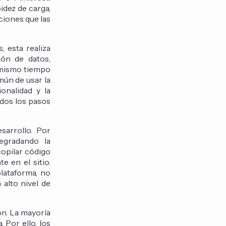
idez de carga,
ciones que las
, esta realiza
ión de datos,
l mismo tiempo
mún de usar la
onalidad y la
odos los pasos
sarrollo. Por
egradando la
copilar código
 en el sitio.
lataforma, no
alto nivel de
ón. La mayoría
 Por ello, los