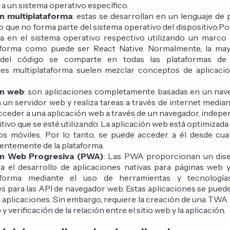
a un sistema operativo específico.
n multiplataforma
: estas se desarrollan en un lenguaje d
o que no forma parte del sistema operativo del dispositivo.P
a en el sistema operativo respectivo utilizando un marco 
aforma como puede ser React Native. Normalmente, la may
d del código se comparte en todas las plataformas de 
nes multiplataforma suelen mezclar conceptos de aplicacio
ón web
: son aplicaciones completamente basadas en un nav
 un servidor web y realiza tareas a través de internet median
cceder a una aplicación web a través de un navegador, inde
itivo que se esté utilizando. La aplicación web está optimizada
vos móviles. Por lo tanto, se puede acceder a él desde cua
entemente de la plataforma.
ón Web Progresiva (PWA)
: Las PWA proporcionan un dis
ca el desarrollo de aplicaciones nativas para páginas web 
taforma mediante el uso de herramientas y tecnologías
es para las API de navegador web. Estas aplicaciones se pued
e aplicaciones. Sin embargo, requiere la creación de una TW
y verificación de la relación entre el sitio web y la aplicación.