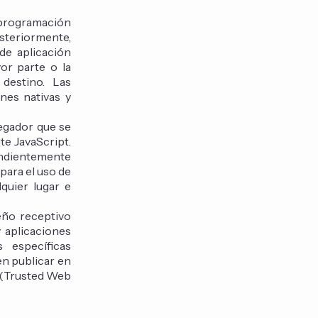
e programación
osteriormente,
de aplicación
or parte o la
destino. Las
nes nativas y
egador que se
te JavaScript.
pendientemente
 para el uso de
lquier lugar e
eño receptivo
y aplicaciones
 específicas
en publicar en
A (Trusted Web