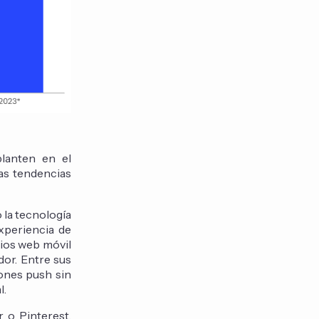
planten en el
las tendencias
 la tecnología
xperiencia de
itios web móvil
or. Entre sus
iones push sin
l.
 o Pinterest.