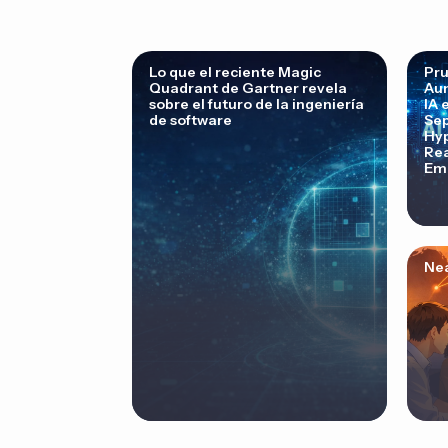
Lo que el reciente Magic
Pr
Quadrant de Gartner revela
Au
sobre el futuro de la ingeniería
IA 
de software
Sep
Hyp
Rea
Emp
Nea