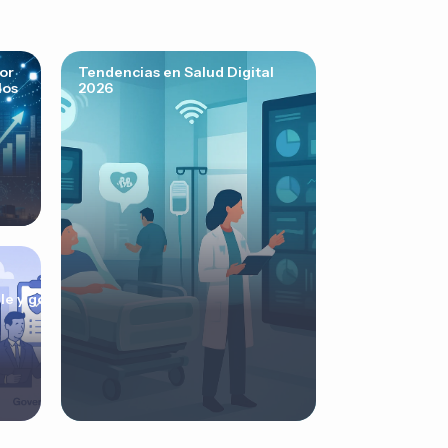
or
Tendencias en Salud Digital
los
2026
le y gobernanza