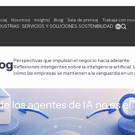
cia
Nosotros
Insights
Blog
Sala de prensa
Trabaja con nos
DUSTRIAS
SERVICIOS Y SOLUCIONES
SOSTENIBILIDAD
log
Perspectivas que impulsan el negocio hacia adelante.
Reflexiones inteligentes sobre la inteligencia artificial,
cómo las empresas se mantienen a la vanguardia en un 
de los agentes de IA no es el