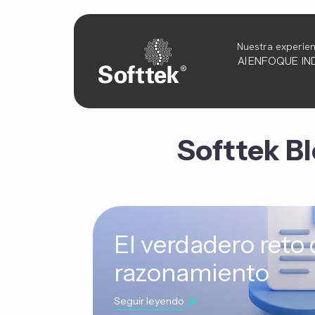
Nuestra experien
AI
ENFOQUE
IN
Softtek B
El verdadero reto 
razonamiento
Seguir leyendo