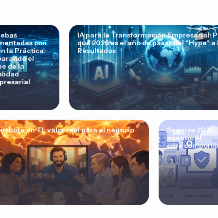
uebas
IA para la Transformación Empresarial: P
mentadas con
qué 2026 es el año de pasar del "Hype" a 
en la Práctica:
Resultados
arando el
e de la
lidad
resarial
rshore en TI: valor real para el negocio
Seguros 2026:
agentic AI,
core componib