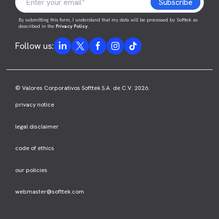
By submitting this form, I understand that my data will be processed by Softtek as
described in the
Privacy Policy
.
Follow us:
© Valores Corporativos Softtek S.A. de C.V. 2026.
privacy notice
legal disclaimer
code of ethics
our policies
webmaster@softtek.com