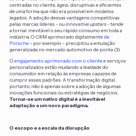
centradas no cliente, ágeis, disruptivas e eficientes
de uma forma que não era possível em modelos
legados. A adoção dessas vantagens competitivas
pelas marcas líderes - ou
innovative upstars
- tende
a tornar inevitável o seu rápido consumo em toda a
indústria. O CRM aprimorado digitalmente
da
Porsche
- por exemplo - precipitou a emulação
generalizada no mercado automotivo de ponta (3).
O
engajamento aprimorado com o cliente
e serviços
personalizados estão mudando a lealdade do
consumidor em relação às empresas capazes de
cumprir esses padrões. A transformação digital,
portanto, não é apenas sobre a adoção de algumas
inovações funcionais ou estratégias de negócios.
Tornar-se um nativo digital é a inevitável
adaptação a um novo paradigma.
O escopo e a escala da disrupção