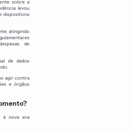
ente sobre a
ndência levou
 dispositivos
te, atingindo
egulamentares
despesas de
ual de dados
ndo.
o agir contra
ões e órgãos
momento?
s à nova era