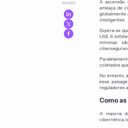
A ascensão 
SHARE
ameaça de ci
globalmente 
inteligentes.
Espera-se qu
US$ 6 bilhõe
mínimas sã
ciberseguran
Paralelamen
coletados qu
No entanto, 
essa paisag
reguladores a
Como as 
A maioria d
cibernética, 