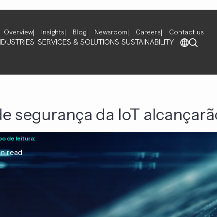
Overview
Insights
Blog
Newsroom
Careers
Contact us
NDUSTRIES
SERVICES & SOLUTIONS
SUSTAINABILITY
de segurança da IoT alcançarã
 de leitura:
n read