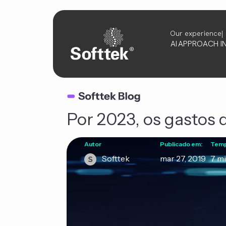
Our experience
AI
APPROACH
I
Por 2023, os gastos 
Autor
Publicado em:
Tempo
Softtek
mar 27, 2019
7 mi