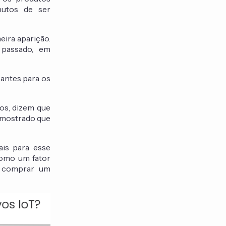
nutos de ser
ira aparição.
passado, em
antes para os
ios, dizem que
r mostrado que
is para esse
como um fator
e comprar um