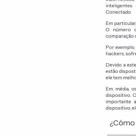
inteligente
Conectado.
Em particula
O número d
comparação c
Por exemplo,
hackers, sof
Devido a este
estão dispost
ele tem melh
Em média, o
dispositivo.
importante 
dispositivo, e