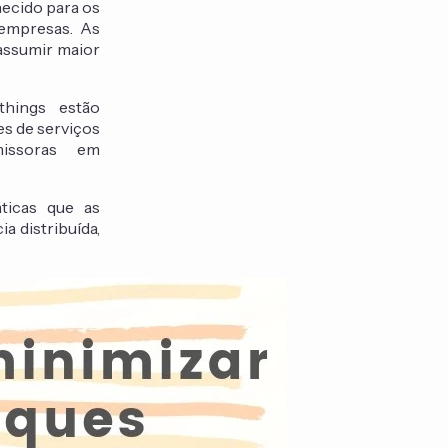
hecido para os
 empresas. As
assumir maior
things estão
es de serviços
missoras em
ticas que as
a distribuída,