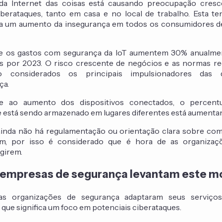
da Internet das coisas está causando preocupação cresc
berataques, tanto em casa e no local de trabalho. Esta te
a um aumento da insegurança em todos os consumidores de
e os gastos com segurança da IoT aumentem 30% anualmen
s por 2023. O risco crescente de negócios e as normas r
o considerados os principais impulsionadores das 
ça.
te ao aumento dos dispositivos conectados, o percent
e está sendo armazenado em lugares diferentes está aumenta
ainda não há regulamentação ou orientação clara sobre com
em, por isso é considerado que é hora de as organizaç
girem.
empresas de segurança levantam este 
as organizações de segurança adaptaram seus serviço
o que significa um foco em potenciais ciberataques.