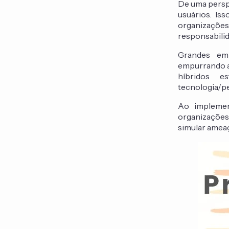
De uma perspe
usuários. Is
organizações
responsabilid
Grandes emp
empurrando a 
híbridos e
tecnologia/p
Ao implemen
organizações 
simular ameaç