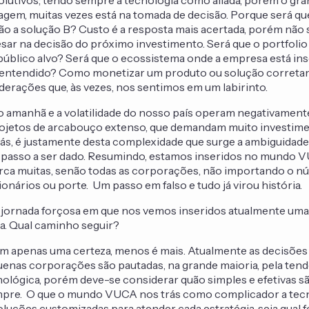
utivos; tendo sempre a tecnologia como aliada, porém o gra
gem, muitas vezes está na tomada de decisão. Porque será qu
ão a solução B? Custo é a resposta mais acertada, porém não
sar na decisão do próximo investimento. Será que o portfolio
úblico alvo? Será que o ecossistema onde a empresa está inse
entendido? Como monetizar um produto ou solução correta
derações que, às vezes, nos sentimos em um labirinto.
o amanhã e a volatilidade do nosso país operam negativamen
rojetos de arcabouço extenso, que demandam muito investim
liás, é justamente desta complexidade que surge a ambiguidade
 passo a ser dado. Resumindo, estamos inseridos no mundo V
arca muitas, senão todas as corporações, não importando o 
ionários ou porte. Um passo em falso e tudo já virou história.
 jornada forçosa em que nos vemos inseridos atualmente uma 
a. Qual caminho seguir?
 apenas uma certeza, menos é mais. Atualmente as decisões 
enas corporações são pautadas, na grande maioria, pela tend
ológica, porém deve-se considerar quão simples e efetivas s
mpre. O que o mundo VUCA nos trás como complicador a tec
luções customizadas para atender cada estratégia, seja qual f