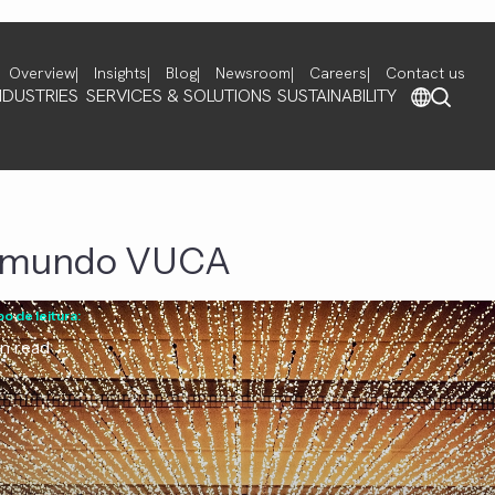
Overview
Insights
Blog
Newsroom
Careers
Contact us
NDUSTRIES
SERVICES & SOLUTIONS
SUSTAINABILITY
o mundo VUCA
 de leitura:
n read