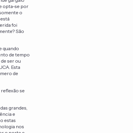
nde gargalo
e opta-se por
 somente o
 está
rida foi
mente? São
te quando
ento de tempo
 de ser ou
UCA. Esta
número de
reflexão se
das grandes,
ência e
ão estas
nologia nos
or o porte e