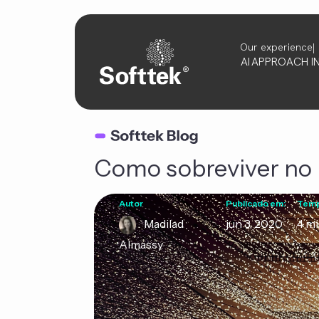
Our experience
AI
APPROACH
I
Como sobreviver n
Autor
Publicado em:
Tempo
Madilad
jun 3, 2020
4 mi
Almassy