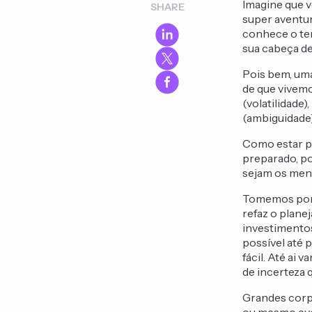
Imagine que v
SHARE
super aventur
conhece o ter
sua cabeça de
Pois bem, uma
de que vivem
(volatilidade
(ambiguidade)
Como estar p
preparado, p
sejam os men
Tomemos por 
refaz o plane
investimentos
possível até 
fácil. Até ai
de incerteza 
Grandes corp