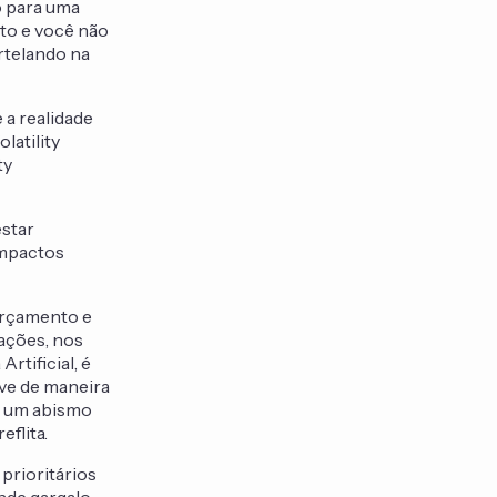
o para uma
to e você não
rtelando na
 a realidade
atility
ty
estar
impactos
orçamento e
 ações, nos
rtificial, é
lve de maneira
de um abismo
flita.
rioritários