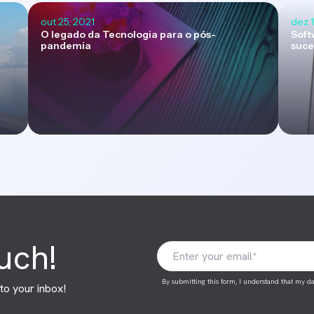
out 25, 2021
dez 1
O legado da Tecnologia para o pós-
Soft
pandemia
suce
ouch!
By submitting this form, I understand that my da
to your inbox!