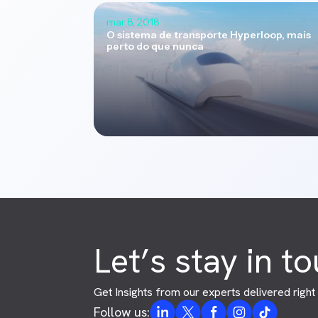
mar 8, 2018
O sistema de transporte Hyperloop, mais
perto do que nunca
Let’s stay in t
Get Insights from our experts delivered right 
Follow us: