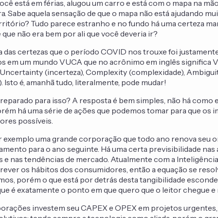
ocê está em férias, alugou um carro e está com o mapa na mã
a. Sabe aquela sensação de que o mapa não está ajudando mui
ritório? Tudo parece estranho e no fundo há uma certeza ma
 que não era bem por ali que você deveria ir?
 das certezas que o período COVID nos trouxe foi justamente
os em um mundo VUCA que no acrônimo em inglês significa Vol
), Uncertainty (incerteza), Complexity (complexidade), Ambigui
. Isto é, amanhã tudo, literalmente, pode mudar!
reparado para isso? A resposta é bem simples, não há como 
orém há uma série de ações que podemos tomar para que os 
ores possíveis.
exemplo uma grande corporação que todo ano renova seu 
jamento para o ano seguinte. Há uma certa previsibilidade nas
 e nas tendências de mercado. Atualmente com a Inteligência A
prever os hábitos dos consumidores, então a equação se reso
 vamos, porém o que está por detrás desta tangibilidade escon
que é exatamente o ponto em que quero que o leitor chegue e re
orações investem seu CAPEX e OPEX em projetos urgentes, p