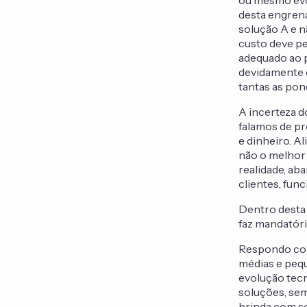
ou mesmo evol
desta engrena
solução A e n
custo deve pe
adequado ao p
devidamente 
tantas as pon
A incerteza d
falamos de p
e dinheiro. A
não o melhor
realidade, ab
clientes, func
Dentro desta
faz mandatóri
Respondo com
médias e pequ
evolução tecn
soluções, se
brinda com so