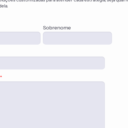
ela.
Sobrenome
*